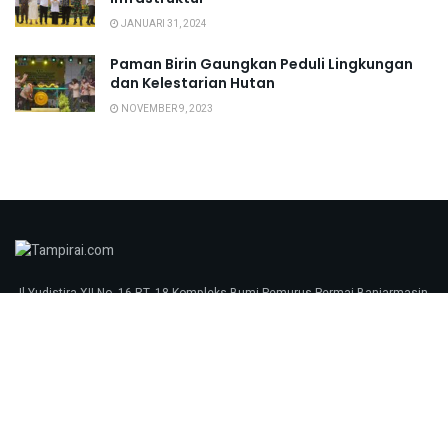
JANUARI 31, 2024
Paman Birin Gaungkan Peduli Lingkungan
dan Kelestarian Hutan
NOVEMBER 9, 2023
Jl Yudistira XII No. 16 RT. 18 Kompleks Bumi Pemurus Permai Banjarmasin
70248 tampirai.com © 2023
Redaksi
Pedoman Media Siber
SOP Perlindungan Wartawan
Kunjungi Kami