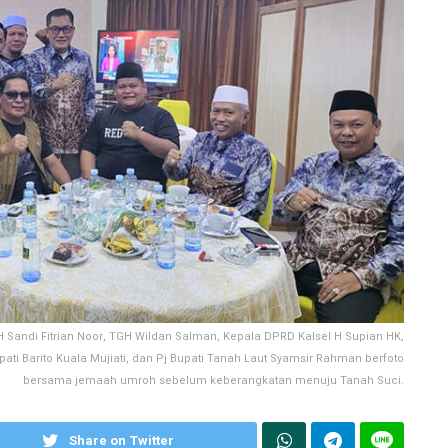
 Sandi Fitrian Noor, TGH Wildan Salman, Kepala DPRD Kalsel H Supian HK,
upati Barito Kuala Mujiati, dan Pj Bupati Tanah Laut Syamsir Rahman berfoto
bersama jemaah umroh sebelum keberangkatan menuju Tanah Suci.
Share on Twitter