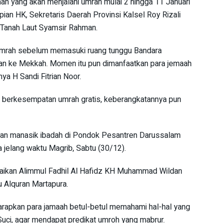
h yang akan menjalani umrah mulai 2 hingga 11 Januari
ian HK, Sekretaris Daerah Provinsi Kalsel Roy Rizali
ti Tanah Laut Syamsir Rahman.
 umrah sebelum memasuki ruang tunggu Bandara
kan ke Mekkah. Momen itu pun dimanfaatkan para jemaah
ya H Sandi Fitrian Noor.
n berkesempatan umrah gratis, keberangkatannya pun
uan manasik ibadah di Pondok Pesantren Darussalam
 jelang waktu Magrib, Sabtu (30/12).
paikan Alimmul Fadhil Al Hafidz KH Muhammad Wildan
 Alquran Martapura.
rapkan para jamaah betul-betul memahami hal-hal yang
Suci, agar mendapat predikat umroh yang mabrur.