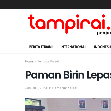
Landing Page
Shop
Contact
Buy JNews
BERITA TERKINI
INTERNATIONAL
INDONESI
Home
Pemprov Kalsel
Paman Birin Lep
Januari 2, 2024
in
Pemprov Kalsel