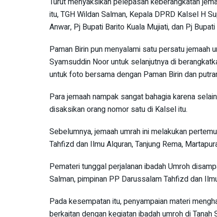
Turut menyaksikan pelepasan keberangkatan jemaa
itu, TGH Wildan Salman, Kepala DPRD Kalsel H Sup
Anwar, Pj Bupati Barito Kuala Mujiati, dan Pj Bupa
Paman Birin pun menyalami satu persatu jemaah
Syamsuddin Noor untuk selanjutnya di berangkat
untuk foto bersama dengan Paman Birin dan putran
Para jemaah nampak sangat bahagia karena selai
disaksikan orang nomor satu di Kalsel itu.
Sebelumnya, jemaah umrah ini melakukan pertem
Tahfizd dan Ilmu Alquran, Tanjung Rema, Martapura
Pemateri tunggal perjalanan ibadah Umroh disam
Salman, pimpinan PP Darussalam Tahfizd dan Ilmu
Pada kesempatan itu, penyampaian materi mengha
berkaitan dengan kegiatan ibadah umroh di Tanah 