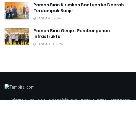
Paman Birin Kirimkan Bantuan ke Daerah
Terdampak Banjir
JANUARI 3, 2024
Paman Birin Genjot Pembangunan
Infrastruktur
JANUARI 31, 2024
Jl Yudistira XII No. 16 RT. 18 Kompleks Bumi Pemurus Permai Banjarmasin
70248 tampirai.com © 2023
Redaksi
Pedoman Media Siber
SOP Perlindungan Wartawan