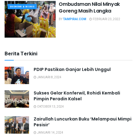
Ombudsman Nilai Minyak
EKONOMI & BISNIS
Goreng Masih Langka
BY
TAMPIRAI.COM
FEBRUARI 23, 2022
Berita Terkini
PDIP Pastikan Ganjar Lebih Unggul
JANUARI 8, 2024
Sukses Gelar Konferwil, Rohidi Kembali
Pimpin Peradin Kalsel
OKTOBER 13, 2024
Zairullah Luncurkan Buku ‘Melampaui Mimpi
Pesisir’
JANUARI 14, 2024