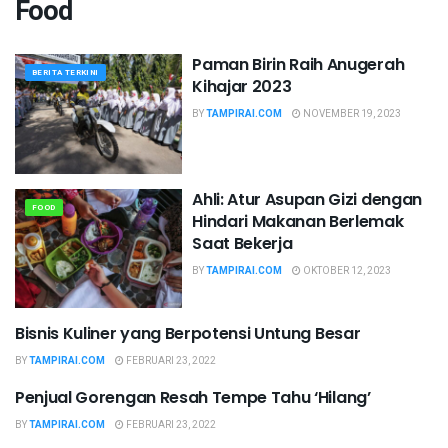
Food
Paman Birin Raih Anugerah
BERITA TERKINI
Kihajar 2023
BY
TAMPIRAI.COM
NOVEMBER 19, 2023
Ahli: Atur Asupan Gizi dengan
FOOD
Hindari Makanan Berlemak
Saat Bekerja
BY
TAMPIRAI.COM
OKTOBER 12, 2023
Bisnis Kuliner yang Berpotensi Untung Besar
FOOD
BY
TAMPIRAI.COM
FEBRUARI 23, 2022
Penjual Gorengan Resah Tempe Tahu ‘Hilang’
EKONOMI & BISNIS
BY
TAMPIRAI.COM
FEBRUARI 23, 2022