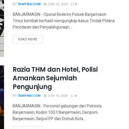
BY
TAMPIRAI.COM
JUNI 10, 2024
0
BANJARMASIN - Opsnal Reskrim Polsek Banjarmasin
Timur kembali berhasil mengungkap kasus Tindak Pidana
Peredaran dan Penyalahgunaan...
READ MORE
Razia THM dan Hotel, Polisi
Amankan Sejumlah
Pengunjung
BY
TAMPIRAI.COM
JUNI 10, 2024
0
BANJARMASIN - Personel gabungan dari Polresta
Banjarmasin, Kodim 1007/Banjarmasin, Denpom
Banjarmasin, Satpol PP dan Dishub Kota...