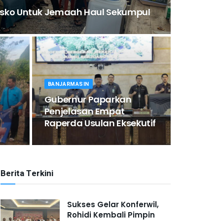
osko Untuk Jemaah Haul Sekumpul
BANJARMASIN
Gubernur Paparkan
Penjelasan Empat
Raperda Usulan Eksekutif
Berita Terkini
Sukses Gelar Konferwil,
Rohidi Kembali Pimpin