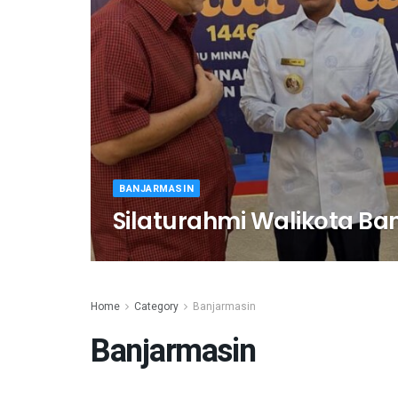
BANJARMASIN
Silaturahmi Walikota Ba
Home
Category
Banjarmasin
Banjarmasin