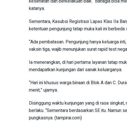
kesehatan dan berkelakuan baik. “Bahagia bisa men
katanya.
Sementara, Kasubsi Registrasi Lapas Klas IIa Ban
ketentuan pengunjung tatap muka kali ini berbed
“Ada pembatasan. Pengunjung hanya keluarga inti,
vaksin tiga, wajib menunjukan surat rapid test negat
Ia menerangkan, di hari pertama layanan tatap muk
mendapatkan kunjungan dari sanak keluarganya.
“Hari ini khusus warga binaan di Blok A dan C. D
menit,” ujarnya.
Disinggung waktu kunjungan yang di rasa singkat,
berlaku. “Sementara berdasarkan SE itu. Namun sei
pungkasnya. (tampirai.com)