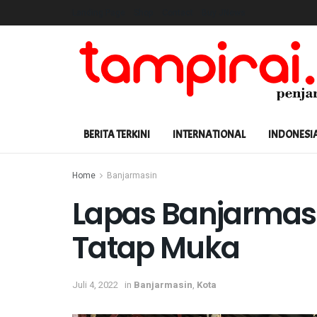
Landing Page
Shop
Contact
Buy JNews
BERITA TERKINI
INTERNATIONAL
INDONESI
Home
Banjarmasin
Lapas Banjarmas
Tatap Muka
Juli 4, 2022
in
Banjarmasin
,
Kota