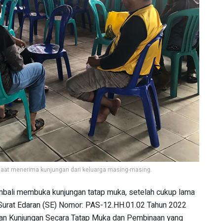
saat menerima kunjungan dari keluarga masing-masing.
mbali membuka kunjungan tatap muka, setelah cukup lama
 Surat Edaran (SE) Nomor: PAS-12.HH.01.02 Tahun 2022
an Kunjungan Secara Tatap Muka dan Pembinaan yang