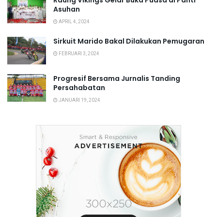
Asuhan
APRIL 4, 2024
Sirkuit Marido Bakal Dilakukan Pemugaran
FEBRUARI 3, 2024
Progresif Bersama Jurnalis Tanding
Persahabatan
JANUARI 19, 2024