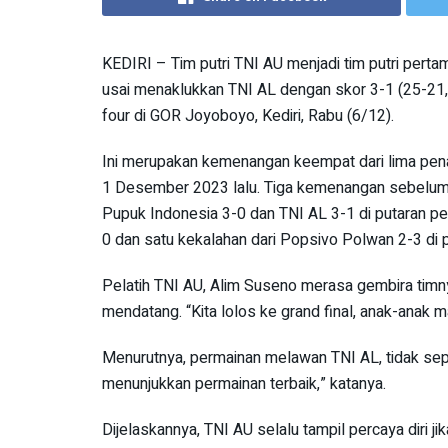
KEDIRI – Tim putri TNI AU menjadi tim putri perta
usai menaklukkan TNI AL dengan skor 3-1 (25-21, 
four di GOR Joyoboyo, Kediri, Rabu (6/12).
Ini merupakan kemenangan keempat dari lima penam
1 Desember 2023 lalu. Tiga kemenangan sebelumn
Pupuk Indonesia 3-0 dan TNI AL 3-1 di putaran pe
0 dan satu kekalahan dari Popsivo Polwan 2-3 di 
Pelatih TNI AU, Alim Suseno merasa gembira timnya
mendatang. “Kita lolos ke grand final, anak-anak mai
Menurutnya, permainan melawan TNI AL, tidak sepe
menunjukkan permainan terbaik,” katanya.
Dijelaskannya, TNI AU selalu tampil percaya diri j