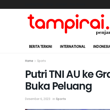
Landing Page
Shop
Contact
Buy JNews
BERITA TERKINI
INTERNATIONAL
INDONESI
Home
Sports
Putri TNI AU ke Gr
Buka Peluang
Desember 6, 2023
in
Sports