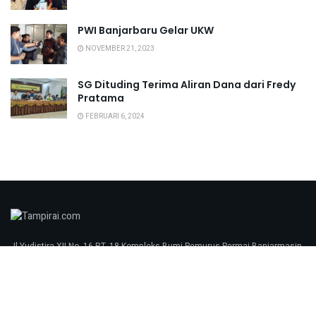
PWI Banjarbaru Gelar UKW
NOVEMBER 21, 2023
SG Dituding Terima Aliran Dana dari Fredy
Pratama
FEBRUARI 6, 2024
Jl Yudistira XII No. 16 RT. 18 Kompleks Bumi Pemurus Permai Banjarmasin
70248 tampirai.com © 2023
Redaksi
Pedoman Media Siber
SOP Perlindungan Wartawan