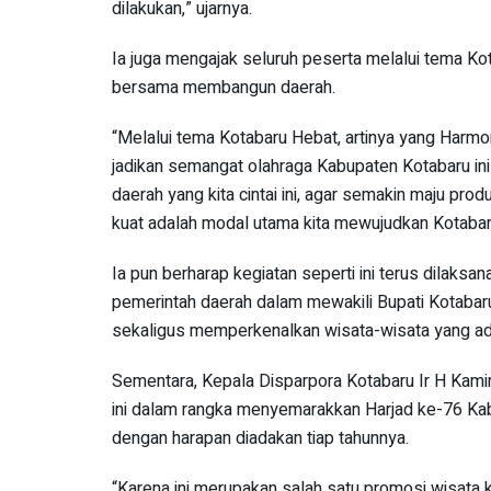
dilakukan,” ujarnya.
Ia juga mengajak seluruh peserta melalui tema K
bersama membangun daerah.
“Melalui tema Kotabaru Hebat, artinya yang Harmon
jadikan semangat olahraga Kabupaten Kotabaru i
daerah yang kita cintai ini, agar semakin maju pro
kuat adalah modal utama kita mewujudkan Kotabaru 
Ia pun berharap kegiatan seperti ini terus dilak
pemerintah daerah dalam mewakili Bupati Kotabaru,
sekaligus memperkenalkan wisata-wisata yang ad
Sementara, Kepala Disparpora Kotabaru Ir H Kamir
ini dalam rangka menyemarakkan Harjad ke-76 Kab
dengan harapan diadakan tiap tahunnya.
“Karena ini merupakan salah satu promosi wisata