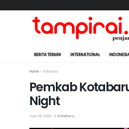
Landing Page
Shop
Contact
Buy JNews
BERITA TERKINI
INTERNATIONAL
INDONESI
Home
Kotabaru
Pemkab Kotabaru 
Night
Juni 28, 2026
in
Kotabaru