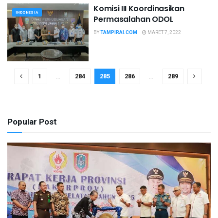
Komisi III Koordinasikan
INDONESIA
Permasalahan ODOL
BY
TAMPIRAI.COM
MARET 7, 2022
1
…
284
285
286
…
289
Popular Post