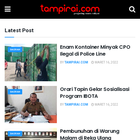
Latest Post
Enam Kontainer Minyak CPO
DAERAH
Ilegal di Police Line
BY
TAMPIRAI.COM
MARET 16, 2022
Orari Tapin Gelar Sosialisasi
DAERAH
Program IBOTA
BY
TAMPIRAI.COM
MARET 16, 2022
Pembunuhan di Warung
DAERAH
Malam di Reka Ulang