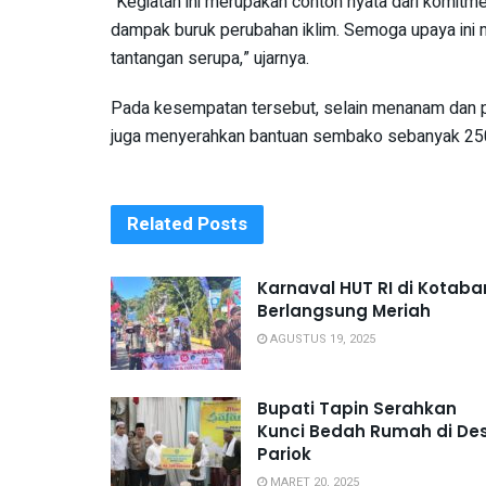
“Kegiatan ini merupakan contoh nyata dari komitm
dampak buruk perubahan iklim. Semoga upaya ini m
tantangan serupa,” ujarnya.
Pada kesempatan tersebut, selain menanam dan p
juga menyerahkan bantuan sembako sebanyak 250 
Related
Posts
Karnaval HUT RI di Kotaba
Berlangsung Meriah
AGUSTUS 19, 2025
Bupati Tapin Serahkan
Kunci Bedah Rumah di De
Pariok
MARET 20, 2025