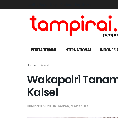
Landing Page
Shop
Contact
Buy JNews
BERITA TERKINI
INTERNATIONAL
INDONESI
Home
Daerah
Wakapolri Tanam 
Kalsel
Oktober 3, 2023
in
Daerah
,
Martapura