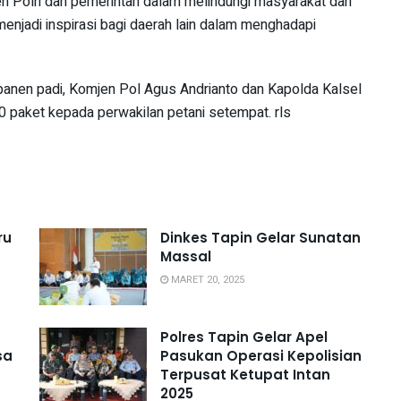
en Polri dan pemerintah dalam melindungi masyarakat dari
enjadi inspirasi bagi daerah lain dalam menghadapi
anen padi, Komjen Pol Agus Andrianto dan Kapolda Kalsel
paket kepada perwakilan petani setempat. rls
ru
Dinkes Tapin Gelar Sunatan
Massal
MARET 20, 2025
Polres Tapin Gelar Apel
sa
Pasukan Operasi Kepolisian
Terpusat Ketupat Intan
2025