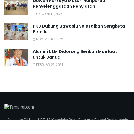
Dewan Perkaya Materi Ranperda
Penyelenggaraan Penyiaran
OKTOBER 10, 2023
PKB Dukung Bawaslu Selesaikan Sengketa
Pemilu
NOVEMBER 2, 2023
Alumni ULM Didorong Berikan Manfaat
untuk Banua
FEBRUARI 29, 2024
Jl Yudistira XII No. 16 RT. 18 Kompleks Bumi Pemurus Permai Banjarmasin
70248 tampirai.com © 2023