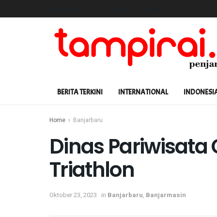
Landing Page
Shop
Contact
Buy JNews
BERITA TERKINI
INTERNATIONAL
INDONESI
Home
Banjarbaru
Dinas Pariwisata
Triathlon
Oktober 23, 2023
in
Banjarbaru
,
Banjarmasin