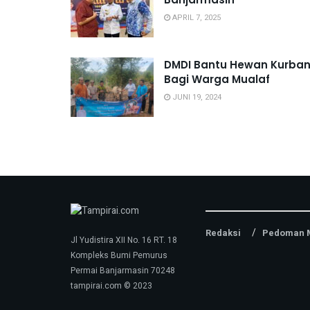
APRIL 7, 2025
DMDI Bantu Hewan Kurba
Bagi Warga Mualaf
JUNI 19, 2024
Redaksi
Pedoman M
Jl Yudistira XII No. 16 RT. 18
Kompleks Bumi Pemurus
Permai Banjarmasin 70248
tampirai.com © 2023