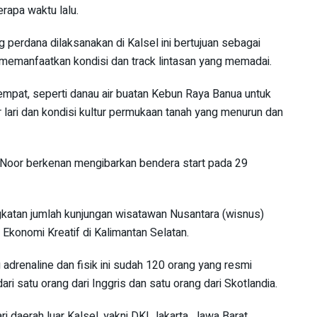
erapa waktu lalu.
 perdana dilaksanakan di Kalsel ini bertujuan sebagai
memanfaatkan kondisi dan track lintasan yang memadai.
 tempat, seperti danau air buatan Kebun Raya Banua untuk
r lari dan kondisi kultur permukaan tanah yang menurun dan
n Noor berkenan mengibarkan bendera start pada 29
ningkatan jumlah kunjungan wisatawan Nusantara (wisnus)
konomi Kreatif di Kalimantan Selatan.
adrenaline dan fisik ini sudah 120 orang yang resmi
ri satu orang dari Inggris dan satu orang dari Skotlandia.
i daerah luar Kalsel, yakni DKI Jakarta, Jawa Barat