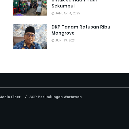
Sekumpul
JANUARI 4, 2025
n
DKP Tanam Ratusan Ribu
Mangrove
JUNI 19, 2024
edia Siber
SOP Perlindungan Wartawan