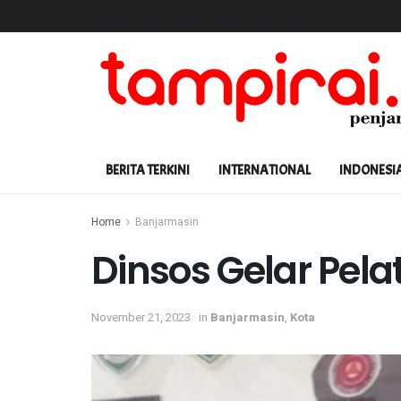
Landing Page
Shop
Contact
Buy JNews
BERITA TERKINI
INTERNATIONAL
INDONESI
Home
Banjarmasin
Dinsos Gelar Pel
November 21, 2023
in
Banjarmasin
,
Kota