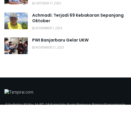
OKTOBER 17, 2023
Achmadi: Terjadi 69 Kebakaran Sepanjang
Oktober
NOVEMBER 1, 2023
PWI Banjarbaru Gelar UKW
NOVEMBER 21, 2023
Jl Yudistira XII No. 16 RT. 18 Kompleks Bumi Pemurus Permai Banjarmasin
70248 tampirai.com © 2023
Redaksi
Pedoman Media Siber
SOP Perlindungan Wartawan