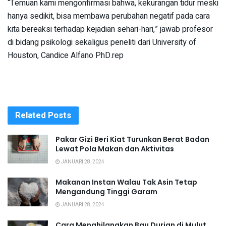
“Temuan kami mengonfirmasi bahwa, kekurangan tidur meski
hanya sedikit, bisa membawa perubahan negatif pada cara
kita bereaksi terhadap kejadian sehari-hari,” jawab profesor
di bidang psikologi sekaligus peneliti dari University of
Houston, Candice Alfano PhD.rep
Related
Posts
Pakar Gizi Beri Kiat Turunkan Berat Badan
Lewat Pola Makan dan Aktivitas
JANUARI 28, 2024
Makanan Instan Walau Tak Asin Tetap
Mengandung Tinggi Garam
JANUARI 28, 2024
Cara Menghilangkan Bau Durian di Mulut