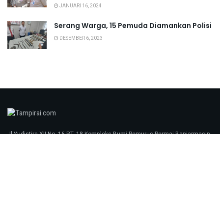
JANUARI 16, 2024
Serang Warga, 15 Pemuda Diamankan Polisi
DESEMBER 6, 2023
Jl Yudistira XII No. 16 RT. 18 Kompleks Bumi Pemurus Permai Banjarmasin
70248 tampirai.com © 2023
Redaksi
Pedoman Media Siber
SOP Perlindungan Wartawan
Kunjungi Kami